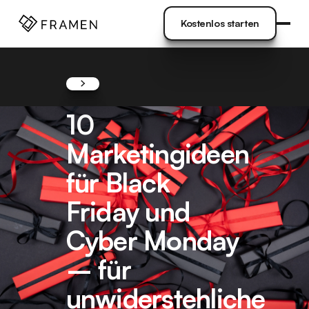
OMMEN
]
Kostenlos starten
Kostenlos starten
10
Marketingideen
für Black
Friday und
Cyber Monday
– für
unwiderstehliche