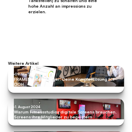
Tankstellen) zu schalten und eine
hohe Anzahl an impressions zu
erzielen.
Weitere Artikel
09. Mai 2022
FRAMEN Ads Manager: Deine Komplettlösung für
OOH
1. August 2024
Warum Fitnessstudios digitale Screens brauchen,
Screens ihre Mitglieder zu begeistern