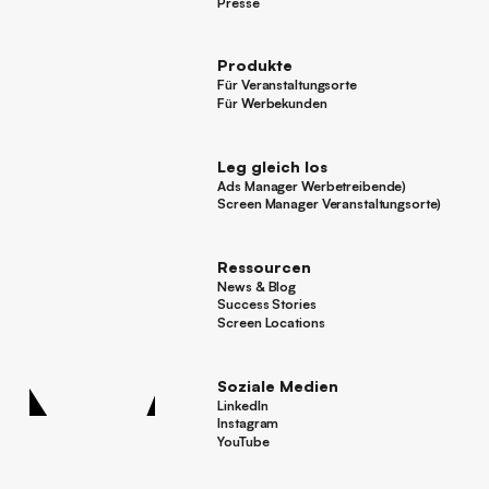
Karriere
Presse
Presse
Produkte
Für Veranstaltungsorte
Für Veranstaltungsorte
Für Werbekunden
Für Werbekunden
Leg gleich los
Ads Manager Werbetreibende)
Ads Manager Werbetreibende)
Screen Manager Veranstaltungsorte)
Screen Manager Veranstaltungsorte)
Fußzeile
Ressourcen
News & Blog
News & Blog
Success Stories
Success Stories
Screen Locations
Screen Locations
Soziale Medien
LinkedIn
LinkedIn
Instagram
Instagram
YouTube
YouTube