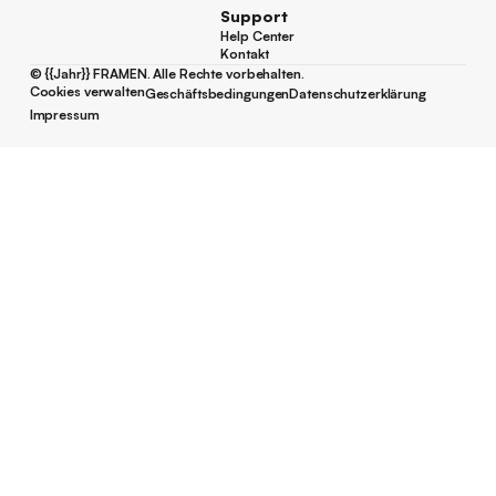
Support
Help Center
Help Center
Kontakt
Kontakt
©
{{Jahr}}
FRAMEN. Alle Rechte vorbehalten.
Cookies verwalten
Geschäftsbedingungen
Datenschutzerklärung
Cookies verwalten
Geschäftsbedingungen
Datenschutzerklärung
Impressum
Impressum