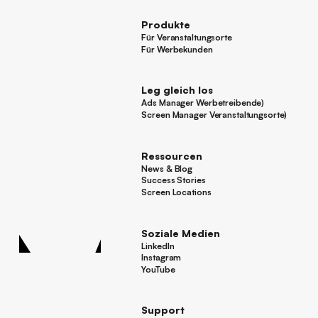
Produkte
Für Veranstaltungsorte
Für Veranstaltungsorte
Für Werbekunden
Für Werbekunden
Leg gleich los
Ads Manager Werbetreibende)
Ads Manager Werbetreibende)
Screen Manager Veranstaltungsorte)
Screen Manager Veranstaltungsorte)
Fußzeile
Ressourcen
News & Blog
News & Blog
Success Stories
Success Stories
Screen Locations
Screen Locations
Soziale Medien
LinkedIn
LinkedIn
Instagram
Instagram
YouTube
YouTube
Support