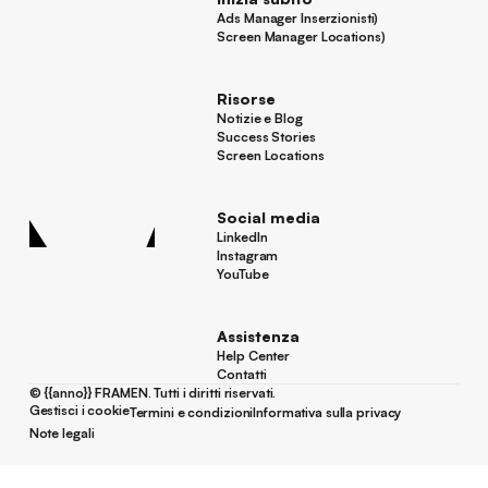
Ads Manager Inserzionisti)
Ads Manager Inserzionisti)
Screen Manager Locations)
Screen Manager Locations)
Piè di pagina
Risorse
Notizie e Blog
Notizie e Blog
Success Stories
Success Stories
Screen Locations
Screen Locations
Social media
LinkedIn
LinkedIn
Instagram
Instagram
YouTube
YouTube
Assistenza
Help Center
Help Center
Contatti
Contatti
©
{{anno}}
FRAMEN. Tutti i diritti riservati.
Gestisci i cookie
Termini e condizioni
Informativa sulla privacy
Gestisci i cookie
Termini e condizioni
Informativa sulla privacy
Note legali
Note legali