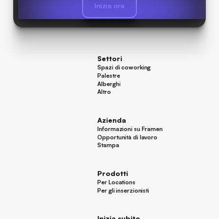
Inizia ora
Inizia ora
Settori
Spazi di coworking
Spazi di coworking
Palestre
Palestre
Alberghi
Alberghi
Altro
Altro
Azienda
Informazioni su Framen
Informazioni su Framen
Opportunità di lavoro
Opportunità di lavoro
Stampa
Stampa
Prodotti
Per Locations
Per Locations
Per gli inserzionisti
Per gli inserzionisti
Inizia subito