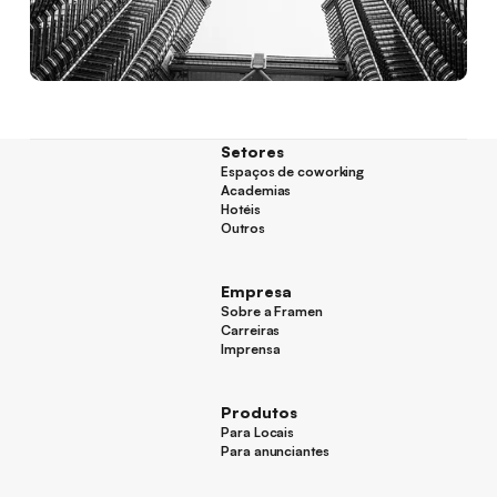
Setores
Espaços de coworking
Espaços de coworking
Academias
Academias
Hotéis
Hotéis
Outros
Outros
Empresa
Sobre a Framen
Sobre a Framen
Carreiras
Carreiras
Imprensa
Imprensa
Produtos
Para Locais
Para Locais
Para anunciantes
Para anunciantes