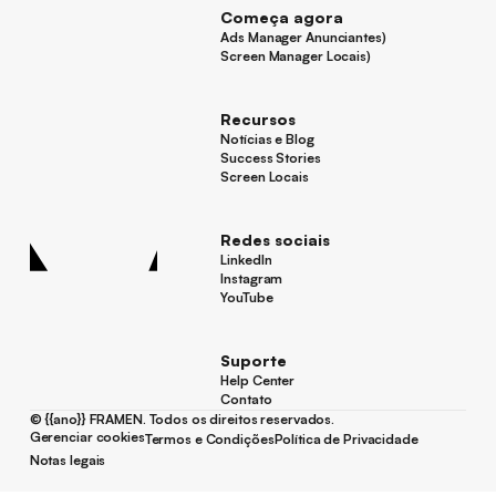
Começa agora
Ads Manager Anunciantes)
Ads Manager Anunciantes)
Screen Manager Locais)
Screen Manager Locais)
Rodapé
Recursos
Notícias e Blog
Notícias e Blog
Success Stories
Success Stories
Screen Locais
Screen Locais
Redes sociais
LinkedIn
LinkedIn
Instagram
Instagram
YouTube
YouTube
Suporte
Help Center
Help Center
Contato
Contato
©
{{ano}}
FRAMEN. Todos os direitos reservados.
Gerenciar cookies
Termos e Condições
Política de Privacidade
Gerenciar cookies
Termos e Condições
Política de Privacidade
Notas legais
Notas legais