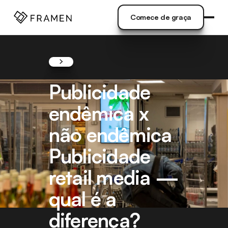
NDO
]
Comece de graça
Comece de graça
Publicidade
endêmica x
não endêmica
Publicidade
retail media —
qual é a
diferença?