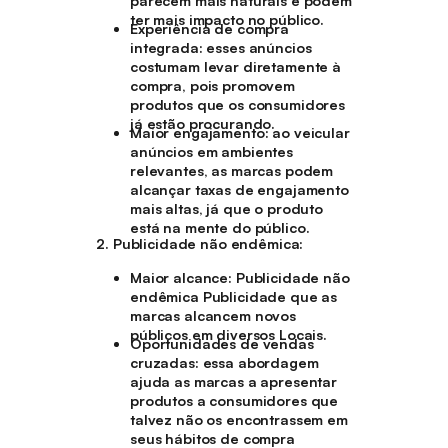
parecem mais naturais e podem
ter mais impacto no público.
Experiência de compra
integrada
: esses anúncios
costumam levar diretamente à
compra, pois promovem
produtos que os consumidores
já estão procurando.
Maior engajamento
: ao veicular
anúncios em ambientes
relevantes, as marcas podem
alcançar taxas de engajamento
mais altas, já que o produto
está na mente do público.
Publicidade não endêmica:
Maior alcance
: Publicidade não
endêmica Publicidade que as
marcas alcancem novos
públicos em diversos Locais.
Oportunidades de vendas
cruzadas
: essa abordagem
ajuda as marcas a apresentar
produtos a consumidores que
talvez não os encontrassem em
seus hábitos de compra