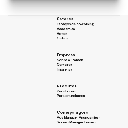
Setores
Espaços de coworking
Espaços de coworking
Academias
Academias
Hotéis
Hotéis
Outros
Outros
Empresa
Sobre a Framen
Sobre a Framen
Carreiras
Carreiras
Imprensa
Imprensa
Produtos
Para Locais
Para Locais
Para anunciantes
Para anunciantes
Começa agora
Ads Manager Anunciantes)
Ads Manager Anunciantes)
Screen Manager Locais)
Screen Manager Locais)
Rodapé