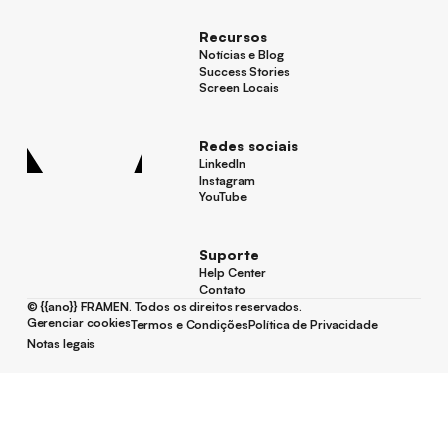
Recursos
Notícias e Blog
Notícias e Blog
Success Stories
Success Stories
Screen Locais
Screen Locais
Redes sociais
LinkedIn
LinkedIn
Instagram
Instagram
YouTube
YouTube
Suporte
Help Center
Help Center
Contato
Contato
©
{{ano}}
FRAMEN. Todos os direitos reservados.
Gerenciar cookies
Termos e Condições
Política de Privacidade
Gerenciar cookies
Termos e Condições
Política de Privacidade
Notas legais
Notas legais