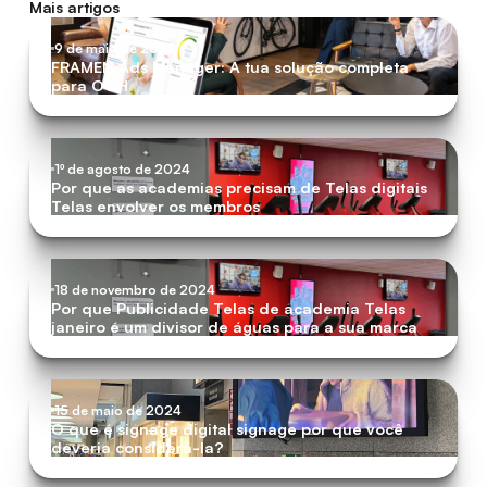
Mais artigos
9 de maio de 2022
FRAMEN Ads Manager: A tua solução completa
para OOH
1º de agosto de 2024
Por que as academias precisam de Telas digitais
Telas envolver os membros
18 de novembro de 2024
Por que Publicidade Telas de academia Telas
janeiro é um divisor de águas para a sua marca
15 de maio de 2024
O que é signage digital signage por que você
deveria considerá-la?