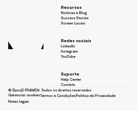
Recursos
Notícias e Blog
Notícias e Blog
Success Stories
Success Stories
Screen Locais
Screen Locais
Redes sociais
LinkedIn
LinkedIn
Instagram
Instagram
YouTube
YouTube
Suporte
Help Center
Help Center
Contato
Contato
©
{{ano}}
FRAMEN. Todos os direitos reservados.
Gerenciar cookies
Termos e Condições
Política de Privacidade
Gerenciar cookies
Termos e Condições
Política de Privacidade
Notas legais
Notas legais