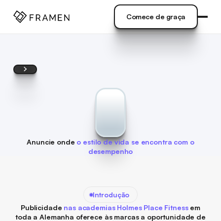
NDO
]
Comece de graça
Comece de graça
Anuncie onde
o estilo de vida se encontra com o
desempenho
Introdução
Publicidade
nas academias Holmes Place Fitness
em
toda a Alemanha oferece às marcas a oportunidade de