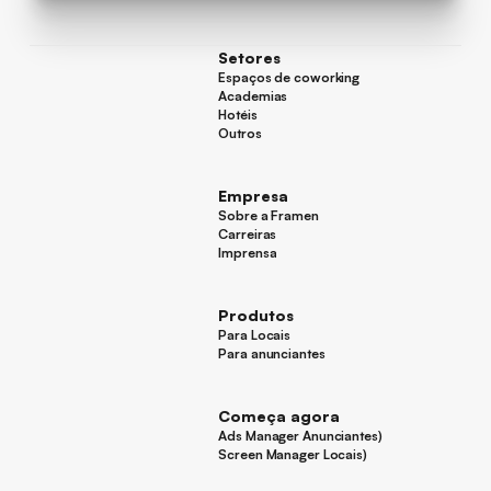
Setores
Espaços de coworking
Espaços de coworking
Academias
Academias
Hotéis
Hotéis
Outros
Outros
Empresa
Sobre a Framen
Sobre a Framen
Carreiras
Carreiras
Imprensa
Imprensa
Produtos
Para Locais
Para Locais
Para anunciantes
Para anunciantes
Começa agora
Ads Manager Anunciantes)
Ads Manager Anunciantes)
Screen Manager Locais)
Screen Manager Locais)
Rodapé