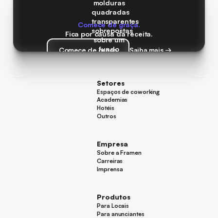
Comece de graça.
Fica por causa da receita.
Comece de graça
Saiba mais →
Comece de graça
Saiba mais →
Setores
Espaços de coworking
Espaços de coworking
Academias
Academias
Hotéis
Hotéis
Outros
Outros
Empresa
Sobre a Framen
Sobre a Framen
Carreiras
Carreiras
Imprensa
Imprensa
Produtos
Para Locais
Para Locais
Para anunciantes