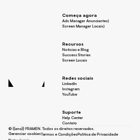
Para anunciantes
Começa agora
Ads Manager Anunciantes)
Ads Manager Anunciantes)
Screen Manager Locais)
Screen Manager Locais)
Rodapé
Recursos
Notícias e Blog
Notícias e Blog
Success Stories
Success Stories
Screen Locais
Screen Locais
Redes sociais
LinkedIn
LinkedIn
Instagram
Instagram
YouTube
YouTube
Suporte
Help Center
Help Center
Contato
Contato
©
{{ano}}
FRAMEN. Todos os direitos reservados.
Gerenciar cookies
Termos e Condições
Política de Privacidade
Gerenciar cookies
Termos e Condições
Política de Privacidade