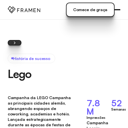
NDO
]
Comece de graça
Comece de graça
História de sucesso
Lego
Campanha da LEGO Campanha
7.8
52
as principais cidades alemãs,
abrangendo espaços de
M
Semanas
coworking, academias e hotéis.
Impressões
Lançada estrategicamente
Campanha
durante as épocas de festas de