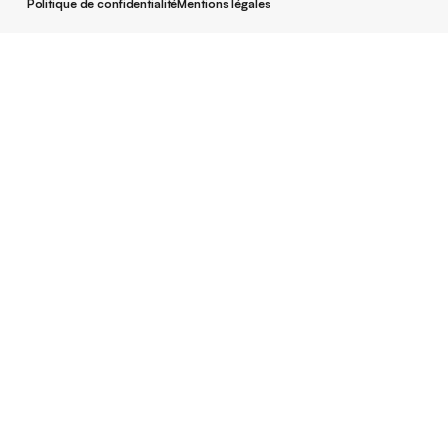
Conditions générales d'utilisation
Politique de confidentialité
Mentions légales
Politique de confidentialité
Mentions légales