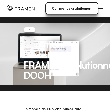
VENUE
]
Commence gratuitement
Commence gratuitement
Comment
l'assistant IA
FRAMENrévolutionne
DOOH
Le monde de Publicité numérique