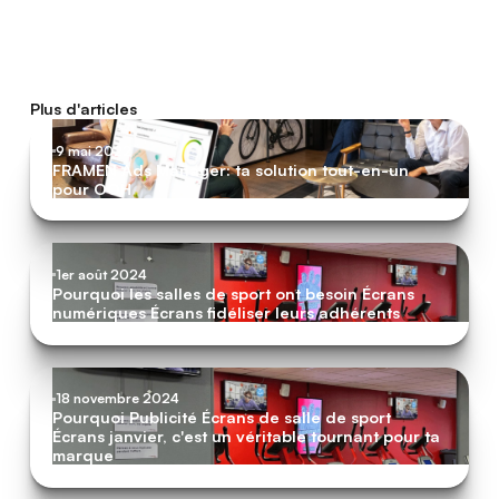
Plus d'articles
9 mai 2022
FRAMEN Ads Manager: ta solution tout-en-un
pour OOH
1er août 2024
Pourquoi les salles de sport ont besoin Écrans
numériques Écrans fidéliser leurs adhérents
18 novembre 2024
Pourquoi Publicité Écrans de salle de sport
Écrans janvier, c'est un véritable tournant pour ta
marque