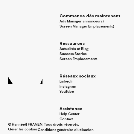
Pour les annonceurs
Commence dès maintenant
Ads Manager annonceurs)
Ads Manager annonceurs)
Screen Manager Emplacements)
Screen Manager Emplacements)
Pied de page
Ressources
Actualités et Blog
Actualités et Blog
Success Stories
Success Stories
Screen Emplacements
Screen Emplacements
Réseaux sociaux
LinkedIn
LinkedIn
Instagram
Instagram
YouTube
YouTube
Assistance
Help Center
Help Center
Contact
Contact
©
{{année}}
FRAMEN. Tous droits réservés.
Gérer les cookies
Conditions générales d'utilisation
Gérer les cookies