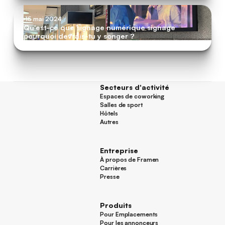
15 mai 2024
Qu'est-ce que signage numérique signage
pourquoi devrais-tu y songer ?
Secteurs d'activité
Espaces de coworking
Espaces de coworking
Salles de sport
Salles de sport
Hôtels
Hôtels
Autres
Autres
Entreprise
À propos de Framen
À propos de Framen
Carrières
Carrières
Presse
Presse
Produits
Pour Emplacements
Pour Emplacements
Pour les annonceurs