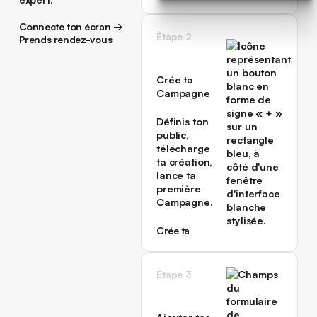
Connecte ton écran →
Étape 2
Connecte ton écran →
Prends rendez-vous
avec un expert →
Prends rendez-vous
avec un expert →
Crée ta
Campagne
Définis ton
public,
télécharge
ta création,
lance ta
première
Campagne.
Crée ta
première
Campagne
Crée ta
Étape 3
première
Campagne