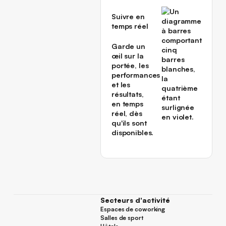
Suivre en
temps réel
Garde un
œil sur la
portée, les
performances
et les
résultats,
en temps
réel, dès
qu'ils sont
disponibles.
Secteurs d'activité
Espaces de coworking
Espaces de coworking
Salles de sport
Salles de sport