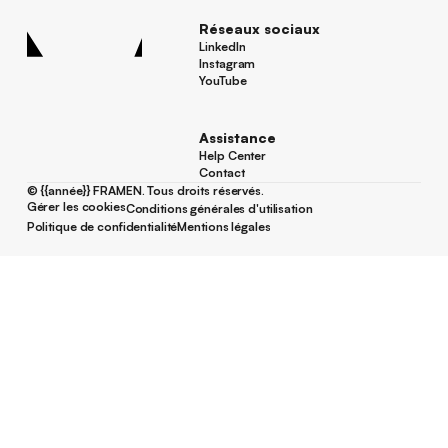
Réseaux sociaux
LinkedIn
LinkedIn
Instagram
Instagram
YouTube
YouTube
Assistance
Help Center
Help Center
Contact
Contact
©
{{année}}
FRAMEN. Tous droits réservés.
Gérer les cookies
Conditions générales d'utilisation
Gérer les cookies
Conditions générales d'utilisation
Politique de confidentialité
Mentions légales
Politique de confidentialité
Mentions légales