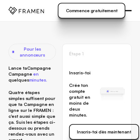
VENUE
]
Commence gratuitement
Commence gratuitement
Pour les
Étape 1
annonceurs
Lance taCampagne
Inscris-toi
Campagne
en
quelques
minutes.
Crée ton
compte
Quatre étapes
gratuit en
simples suffisent pour
moins de
que ta Campagne en
deux
ligne sur le FRAMEN :
minutes.
c'est aussi simple que
ça. Suis les étapes ci-
dessous ou prends
Inscris-toi dès maintenant
rendez-vous avec un
Inscris-toi dès maintenant
expert.