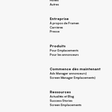
Hôtels
Hôtels
Autres
Autres
Entreprise
À propos de Framen
À propos de Framen
Carrières
Carrières
Presse
Presse
Produits
Pour Emplacements
Pour Emplacements
Pour les annonceurs
Pour les annonceurs
Commence dès maintenant
Ads Manager annonceurs)
Ads Manager annonceurs)
Screen Manager Emplacements)
Screen Manager Emplacements)
Pied de page
Ressources
Actualités et Blog
Actualités et Blog
Success Stories
Success Stories
Screen Emplacements
Screen Emplacements