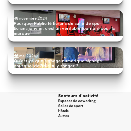
18 novembre 2024
Pourquoi Publicité Écrans de salle de sport
Écrans janvier, c'est un véritable tournant pour ta
marque
15 mai 2024
Qu'est-ce que signage numérique signage
pourquoi devrais-tu y songer ?
Secteurs d'activité
Espaces de coworking
Espaces de coworking
Salles de sport
Salles de sport
Hôtels
Hôtels
Autres
Autres