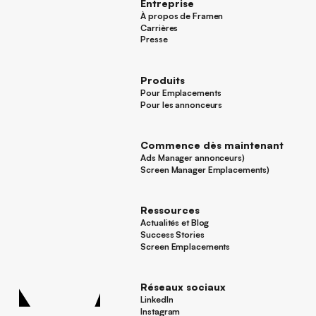
Entreprise
À propos de Framen
À propos de Framen
Carrières
Carrières
Presse
Presse
Produits
Pour Emplacements
Pour Emplacements
Pour les annonceurs
Pour les annonceurs
Commence dès maintenant
Ads Manager annonceurs)
Ads Manager annonceurs)
Screen Manager Emplacements)
Screen Manager Emplacements)
Pied de page
Ressources
Actualités et Blog
Actualités et Blog
Success Stories
Success Stories
Screen Emplacements
Screen Emplacements
Réseaux sociaux
LinkedIn
LinkedIn
Instagram