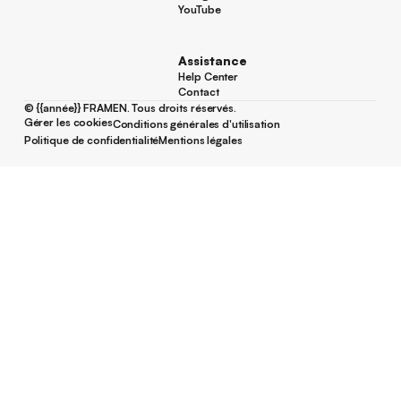
Instagram
YouTube
YouTube
Assistance
Help Center
Help Center
Contact
Contact
©
{{année}}
FRAMEN. Tous droits réservés.
Gérer les cookies
Conditions générales d'utilisation
Gérer les cookies
Conditions générales d'utilisation
Politique de confidentialité
Mentions légales
Politique de confidentialité
Mentions légales