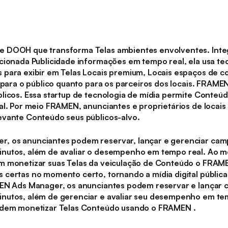
e DOOH que transforma Telas ambientes envolventes. Int
cionada Publicidade informações em tempo real, ela usa tec
 para exibir em Telas Locais premium, Locais espaços de c
o para o público quanto para os parceiros dos locais. FRA
licos. Essa startup de tecnologia de mídia permite Conteú
al. Por meio FRAMEN, anunciantes e proprietários de locai
evante Conteúdo seus públicos-alvo.
, os anunciantes podem reservar, lançar e gerenciar ca
nutos, além de avaliar o desempenho em tempo real. Ao 
m monetizar suas Telas da veiculação de Conteúdo o FRA
certas no momento certo, tornando a mídia digital pública
MEN Ads Manager, os anunciantes podem reservar e lançar
nutos, além de gerenciar e avaliar seu desempenho em t
odem monetizar Telas Conteúdo usando o FRAMEN .