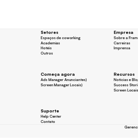
Setores
Empresa
Espaços de coworking
Sobre a Fram
Espaços de coworking
Sobre a Fram
Academias
Carreiras
Academias
Carreiras
Hotéis
Imprensa
Hotéis
Imprensa
Outros
Outros
Começa agora
Recursos
Ads Manager Anunciantes)
Notícias e Bl
Ads Manager Anunciantes)
Notícias e Bl
Screen Manager Locais)
Success Stori
Screen Manager Locais)
Success Stori
Screen Locai
Screen Locai
Suporte
Help Center
Help Center
Contato
Contato
Gerenci
Gerenci