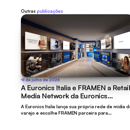
Outras
publicações
8 de julho de 2026
A Euronics Italia e FRAMEN a Retai
Media Network da Euronics
reservável programaticamente
A Euronics Italia lança sua própria rede de mídia d
varejo e escolhe FRAMEN parceira para
Programático . Com isso, a Euronics Italia se torna
a primeira marca do setor de varejo de tecnologi