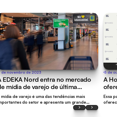
2 de novembro de 2023
5 de o
A EDEKA Nord entra no mercado
A Ho
de mídia de varejo de última
ofer
geração com FRAMEN a Online
Publ
 mídia de varejo é uma das tendências mais
Essa p
Software AG
mportantes do setor e apresenta um grande
oferec
otencial de crescimento e vendas para marcas e
tecnol
arejistas, tanto no setor digital quanto no físico.
gerenc