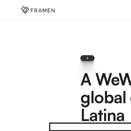
NDO
]
A WeWo
globa
Latina