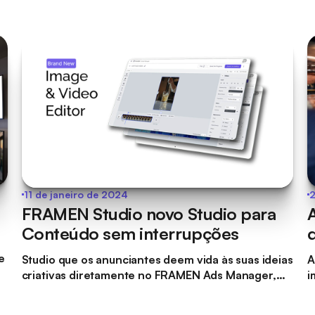
11 de janeiro de 2024
l
FRAMEN Studio novo Studio para
Conteúdo sem interrupções
e
Studio que os anunciantes deem vida às suas ideias
A
criativas diretamente no FRAMEN Ads Manager,
i
eliminando a necessidade de recorrer a recursos
p
a
externos de design.
v