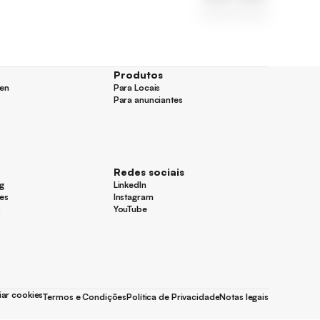
Produtos
en
Para Locais
en
Para Locais
Para anunciantes
Para anunciantes
Redes sociais
og
LinkedIn
og
LinkedIn
es
Instagram
es
Instagram
s
YouTube
s
YouTube
ar cookies
Termos e Condições
Política de Privacidade
Notas legais
ar cookies
Termos e Condições
Política de Privacidade
Notas legais