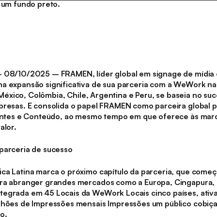
 – 08/10/2025 –
FRAMEN, líder global em signage de mídia
a expansão significativa de sua parceria com a WeWork na 
is México, Colômbia, Chile, Argentina e Peru, se baseia no su
mpresas. E consolida o papel FRAMEN como parceira global
igentes e Conteúdo, ao mesmo tempo em que oferece às marc
alor.
parceria de sucesso
ica Latina marca o próximo capítulo da parceria, que co
ara abranger grandes mercados como a Europa, Cingapura, 
egrada em 45 Locais da WeWork Locais cinco países, ativan
lhões de Impressões mensais Impressões um público cobiça
o.