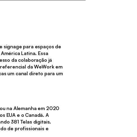
 e signage para espaços de
América Latina. Essa
cesso da colaboração já
 preferencial da WeWork em
as um canal direto para um
meçou na Alemanha em 2020
os EUA e o Canadá. A
do 381 Telas digitais.
do de profissionais e