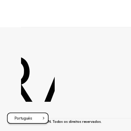
da Itália a disponibilizar seu inventário de telas
digitais por meio Programático .
Rodapé
Português
©
{{ano}}
FRAMEN. Todos os direitos reservados.