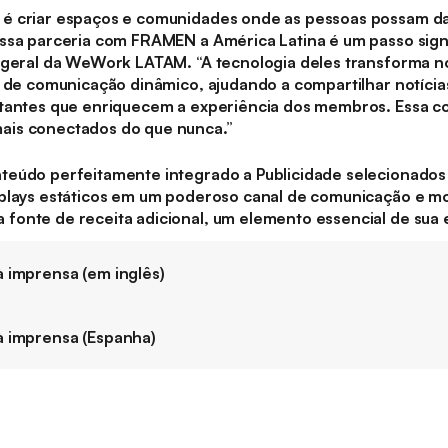
é criar espaços e comunidades onde as pessoas possam dar
ssa parceria com FRAMEN a América Latina é um passo signi
 geral da WeWork LATAM. “A tecnologia deles transforma nos
l de comunicação dinâmico, ajudando a compartilhar notíci
rtantes que enriquecem a experiência dos membros. Essa c
ais conectados do que nunca.”
teúdo perfeitamente integrado a Publicidade selecionados 
plays estáticos em um poderoso canal de comunicação e mo
onte de receita adicional, um elemento essencial de sua 
 imprensa (em inglês)
à imprensa (Espanha)