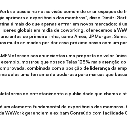
ork se baseia na nossa visão comum de criar espaços de t
ia aprimora a experiência dos membros", disse Dimitri Gär
tina é mais do que apenas entrar em novos mercados; é um
 líderes globais em mídia de coworking, oferecemos à We
nciantes de primeira linha, como Amex, JP Morgan, Samsu
mos muito animados por dar esse próximo passo com um parc
AMEN oferece aos anunciantes uma proposta de valor única
 exemplo, mostrou que nossos Telas 128% mais atenção d
a comprovada, combinada com a posição de liderança da em
orma deles uma ferramenta poderosa para marcas que busca
lataforma de entretenimento e publicidade que chama a a
é um elemento fundamental da experiência dos membros
 da WeWork gerenciem e exibam Conteúdo com facilidade 