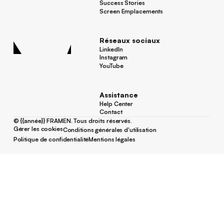
Actualités et Blog
Success Stories
Success Stories
Screen Emplacements
Screen Emplacements
Réseaux sociaux
LinkedIn
LinkedIn
Instagram
Instagram
YouTube
YouTube
Assistance
Help Center
Help Center
Contact
Contact
©
{{année}}
FRAMEN. Tous droits réservés.
Gérer les cookies
Conditions générales d'utilisation
Gérer les cookies
Conditions générales d'utilisation
Politique de confidentialité
Mentions légales
Politique de confidentialité
Mentions légales