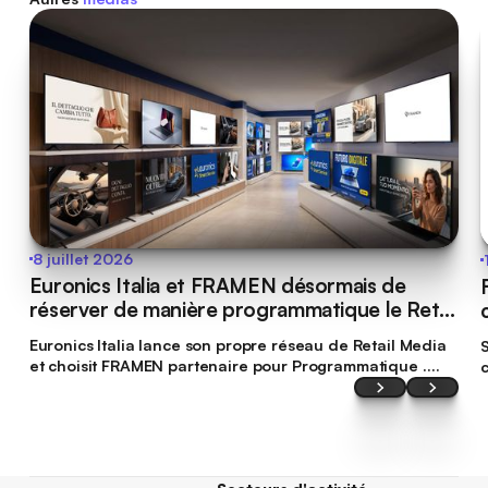
8 juillet 2026
Euronics Italia et FRAMEN désormais de
FRA
réserver de manière programmatique le Retail
Media Network d'Euronics
Euronics Italia lance son propre réseau de Retail Media
et choisit FRAMEN partenaire pour Programmatique .
Euronics Italia devient ainsi la première marque du
secteur de la distribution technologique en Italie à
rendre son inventaire d'écrans numériques accessible
via Programmatique .