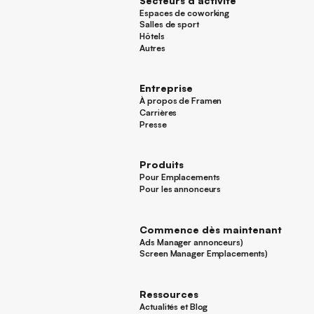
Secteurs d'activité
Espaces de coworking
Espaces de coworking
Salles de sport
Salles de sport
Hôtels
Hôtels
Autres
Autres
Entreprise
À propos de Framen
À propos de Framen
Carrières
Carrières
Presse
Presse
Produits
Pour Emplacements
Pour Emplacements
Pour les annonceurs
Pour les annonceurs
Commence dès maintenant
Ads Manager annonceurs)
Ads Manager annonceurs)
Screen Manager Emplacements)
Screen Manager Emplacements)
Pied de page
Ressources
Actualités et Blog