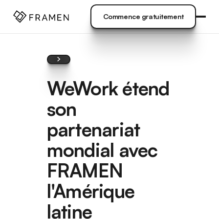
VENUE
]
Commence gratuitement
Commence gratuitement
WeWork étend
son
partenariat
mondial avec
FRAMEN
l'Amérique
latine